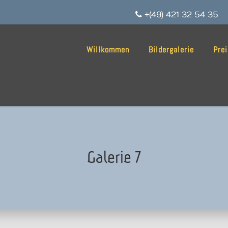
+(49) 421 32 54 35
Willkommen
Bildergalerie
Pre
Galerie 7