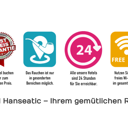
City Hotel Hanseatic
b der Hotelgruppe Kelber Bremen und eine Dependance 
Jetzt buchen
Zur Galerie