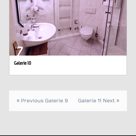
Galerie 10
Beitrags-
Previous
Galerie 9
Galerie 11
Next
Navigation