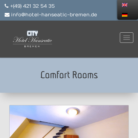
+(49) 421 32 54 35
info@hotel-hanseatic-bremen.de
Comfort Rooms